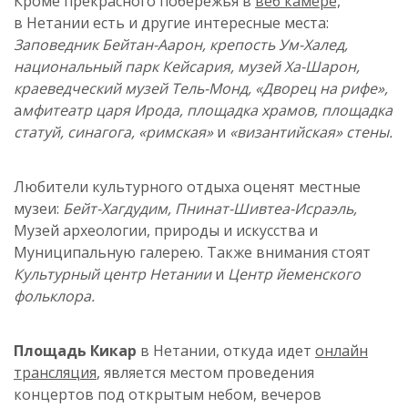
Кроме прекрасного побережья в
веб камере,
в
Нетании
есть и другие
интересные
места:
Заповедник Бейтан-Аарон, крепость Ум-Халед,
национальный парк
Кейсария
, музей Ха-Шарон,
краеведческий музей Тель-Монд,
«Дворец на рифе»,
а
мфитеатр царя Ирода, площадка храмов, площадка
статуй, синагога, «римская»
и
«византийская» стены.
Любители культурного отдыха оценят местные
музеи:
Бейт-Хагдудим, Пнинат-Шивтеа-Исраэль,
Музей археологии, природы и искусства и
Муниципальную галерею. Также внимания стоят
Культурный центр
Нетании
и
Центр йеменского
фольклора.
Площадь
Кикар
в
Нетании
, откуда идет
онлайн
трансляция
, является местом проведения
концертов под открытым небом, вечеров