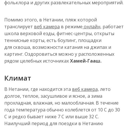
фольклора и других
развлекательных мероприятий.
Помимо этого, в
Нетании
, пляж которой
транслирует
веб камера
в режиме
онлайн,
работает
школа верховой езды, фитнес-центры, открыты
теннисные корты, есть боулинг, площадки
для
сквоша
, возможности катания на джипах и
картинг. Оздоровиться можно у расположенных
рядом целебных
источниках
Хамей-Гааш.
Климат
В
Нетании
, где находится
эта
веб
камера,
лето
долгое, теплое, засушливое и ясное, а зима
прохладная, влажная, но малооблачная. В течение
года температура обычно колеблется от 10 C до 30
C и редко бывает ниже 7 C или выше 32 C.
Наилучший период для поездки в
Нетанию