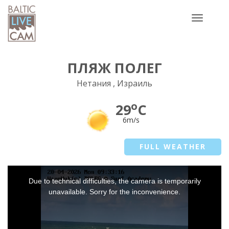
Toggle
navigatio
ПЛЯЖ ПОЛЕГ
Нетания , Израиль
o
29
C
6m/s
FULL WEATHER
This
Due to technical difficulties, the camera is temporarily
is
a
unavailable. Sorry for the inconvenience.
modal
window.