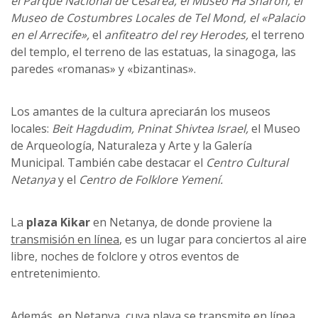
el Parque Nacional de Cesarea, el Museo Ha Sharon, el
Museo de Costumbres Locales de Tel Mond, el «Palacio
en el Arrecife»,
el
anfiteatro del rey Herodes,
el terreno
del templo, el terreno de las estatuas, la sinagoga, las
paredes «romanas» y «bizantinas».
Los amantes de la cultura apreciarán los museos
locales:
Beit Hagdudim, Pninat Shivtea Israel,
el Museo
de Arqueología, Naturaleza y Arte y la Galería
Municipal. También cabe destacar el
Centro Cultural
Netanya
y el
Centro de Folklore Yemení.
La
plaza Kikar
en Netanya, de donde proviene la
transmisión en línea
, es un lugar para conciertos al aire
libre, noches de folclore y otros eventos de
entretenimiento.
Además, en Netanya, cuya playa se
transmite en línea