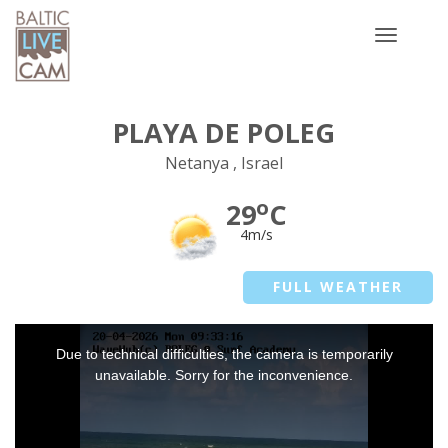
Toggle
navigatio
PLAYA DE POLEG
Netanya , Israel
o
29
C
4m/s
FULL WEATHER
This
Due to technical difficulties, the camera is temporarily
is
a
unavailable. Sorry for the inconvenience.
modal
window.