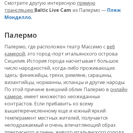
Смотрите другую интересную
прямую
трансляцию
Baltic Live Cam
из Палермо —
Пляж
Монделло.
Палермо
Палермо, где расположен театр Массимо с
веб
камерой
, это город-порт итальянского острова
Сицилия. История города насчитывает большое
число народностей, когда-либо проживающих
здесь: финикийцы, греки, римляне, сарацины,
византийцы, норманны, испанцы и другие народы.
По этой причине внешний облик Палермо в
онлайн
камере
, имеет множество неожиданных
контрастов. Если прибавить ко всему
вышеперечисленному еще и южный яркий
темперамент местных жителей, получается
неподражаемый и очень впечатляющий образ
прекрасного и очень живого итальянского города.