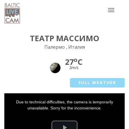
Toggle
navigatio
ТЕАТР МАССИМО
Палермо , Италия
o
27
C
2m/s
FULL WEATHER
This
Due to technical difficulties, the camera is temporarily
is
a
unavailable. Sorry for the inconvenience.
modal
window.