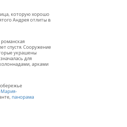
тница, которую хорошо
ятого Андрея отлиты в
 романская
лет спустя. Сооружение
оторые украшены
значалась для
 колоннадами, арками
Побережье
-Мария-
анте,
панорама