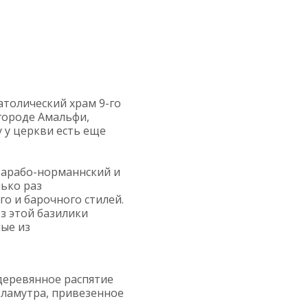
толический храм 9-го
городе Амальфи,
 у церкви есть еще
 арабо-норманнский и
ько раз
го и барочного стилей.
Из этой базилики
ные из
деревянное распятие
ерламутра, привезенное