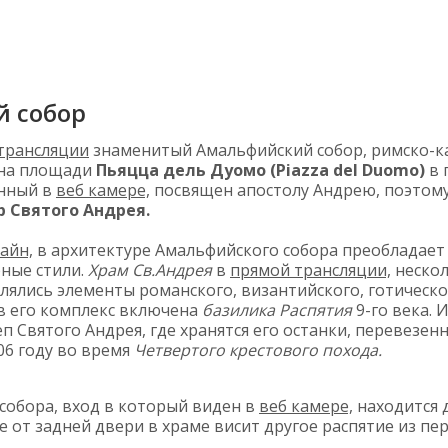
 собор
трансляции
знаменитый Амальфийский собор, римско-ка
 на площади
Пьяцца дель Дуомо (Piazza del Duomo)
в 
анный в
веб камере,
посвящен апостолу Андрею, поэтому
 Святого Андрея.
айн,
в архитектуре Амальфийского собора преобладает
ные стили.
Храм Св.Андрея
в
прямой трансляции,
нескол
лялись элементы романского, византийского, готическо
 в его комплекс включена
базилика Распятия
9-го века. 
еп Святого Андрея, где хранятся его останки, перевезен
06 году во время
Четвертого крестового похода.
собора, вход в который виден в
веб камере,
находится 
ее от задней двери в храме висит другое распятие из п