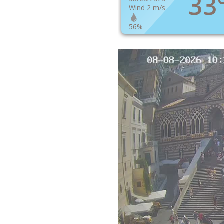
33
Wind 2 m/s
56%