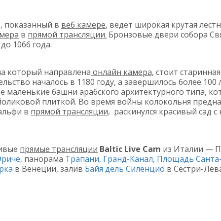
, показанный в
веб камере
, ведет широкая крутая лес
мера
в
прямой трансляции.
Бронзовые двери собора Св
до 1066 года.
на который направлена
онлайн камера,
стоит старинная
ельство началось в 1180 году, а завершилось более 100 
ре маленькие башни арабского архитектурного типа, к
оликовой плиткой. Во время войны колокольня предна
альфи в
прямой трансляции,
раскинулся красивый сад с
сивые
прямые трансляции
Baltic Live Cam
из Италии — 
Эриче,
панорама
Трапани,
Гранд-Канал,
Площадь Санта
арка
в Венеции, залив
Байя дель Силенцио
в Сестри-Лев