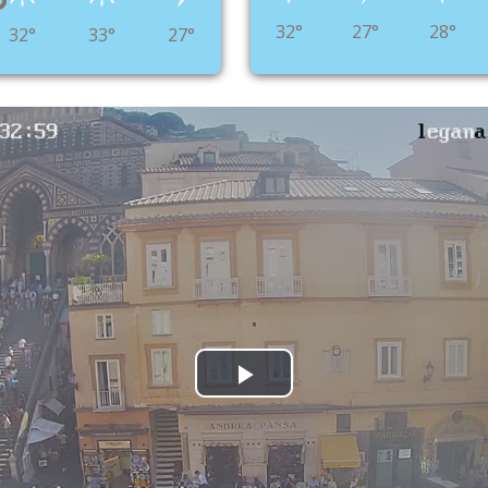
°
32°
27°
28°
32°
33°
27°
Play
Video