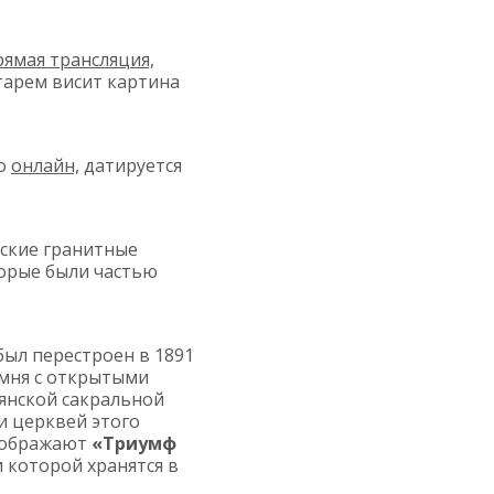
рямая трансляция,
тарем висит картина
го
онлайн,
датируется
ские гранитные
торые были частью
ыл перестроен в 1891
амня с открытыми
ьянской сакральной
и церквей этого
изображают
«Триумф
 которой хранятся в