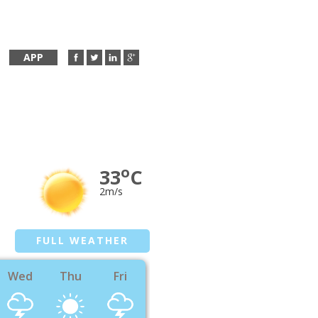
APP
o
33
C
2m/s
FULL WEATHER
Wed
Thu
Fri