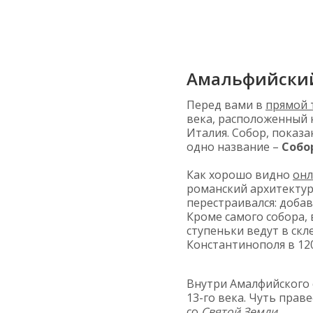
Амальфийский
Перед вами в
прямой 
века, расположенный
Италия. Собор, показ
одно название –
Собор
Как хорошо видно
онл
романский архитектур
перестраивался: добав
Кроме самого собора,
ступеньки ведут в скл
Константинополя в 12
Внутри Амалфийского 
13-го века. Чуть прав
со
Святой Земли.