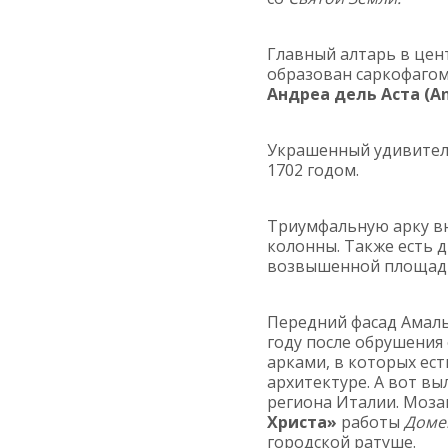
Главный алтарь в цен
образован саркофагом
Андреа дель Аста (And
Украшенный удивител
1702 годом.
Триумфальную арку в
колонны. Также есть 
возвышенной площадки
Передний фасад Амаль
году после обрушения
арками, в которых ес
архитектуре. А вот в
региона Италии. Моза
Христа»
работы
Домен
городской ратуше.