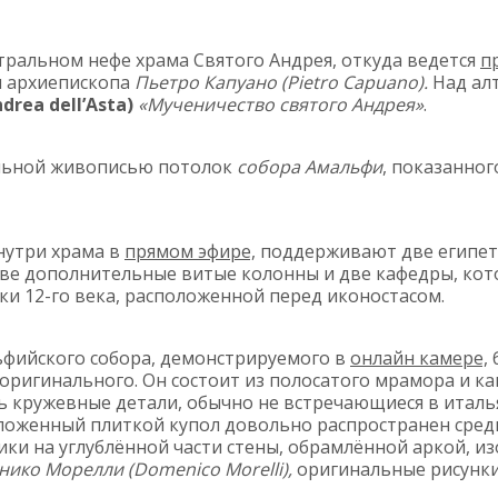
тральном нефе храма Святого Андрея, откуда ведется
п
 архиепископа
Пьетро Капуано (Pietro Capuano).
Над ал
rea dell’Asta)
«Мученичество святого Андрея»
.
ьной живописью потолок
собора Амальфи
, показанно
нутри храма в
прямом эфире,
поддерживают две египет
две дополнительные витые колонны и две кафедры, ко
 12-го века, расположенной перед иконостасом.
фийского собора, демонстрируемого в
онлайн камере,
б
 оригинального. Он состоит из полосатого мрамора и к
ть кружевные детали, обычно не встречающиеся в итал
ыложенный плиткой купол довольно распространен сред
ики на углублённой части стены, обрамлённой аркой, 
ико Морелли (Domenico Morelli),
оригинальные рисунки