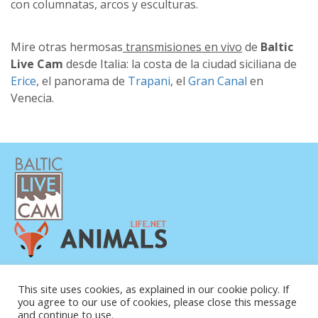
con columnatas, arcos y esculturas.
Mire otras hermosas
transmisiones en vivo
de
Baltic
Live Cam
desde Italia: la costa de la ciudad siciliana de
Erice
, el panorama de
Trapani
, el
Gran Canal
en
Venecia.
POLÍTICA DE PRIVACIDAD
This site uses cookies, as explained in our cookie policy. If
CONTACTO
you agree to our use of cookies, please close this message
SOBRE NOSOTROS
and continue to use.