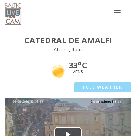
Toggle
navigatio
CATEDRAL DE AMALFI
Atrani , Italia
o
33
C
2m/s
FULL WEATHER