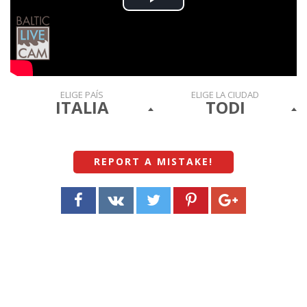
Play
Video
ELIGE PAÍS
ELIGE LA CIUDAD
ITALIA
TODI
REPORT A MISTAKE
!