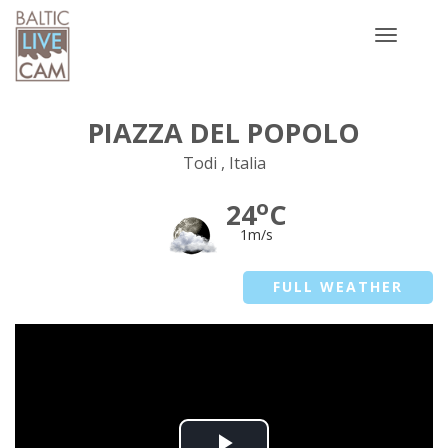
Toggle
navigatio
PIAZZA DEL POPOLO
Todi , Italia
o
24
C
1m/s
FULL WEATHER