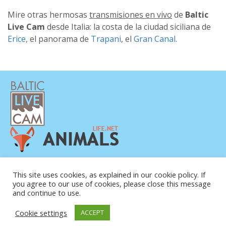
Mire otras hermosas
transmisiones en vivo
de
Baltic
Live Cam
desde Italia: la costa de la ciudad siciliana de
Erice,
el panorama de
Trapani
, el
Gran Canal
.
POLÍTICA DE PRIVACIDAD
This site uses cookies, as explained in our cookie policy. If
CONTACTO
you agree to our use of cookies, please close this message
SOBRE NOSOTROS
and continue to use.
Cookie settings
ACCEPT
© COPYRIGHT 2015-2026. BALTIC LIVE CAM