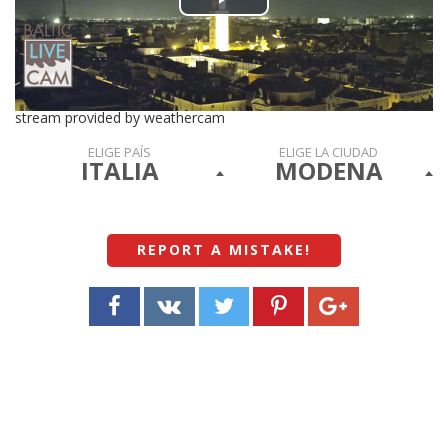
Play
Video
stream provided by weathercam
ELIGE PAÍS
ELIGE LA CIUDAD
ITALIA
MODENA
REPORT A MISTAKE
!