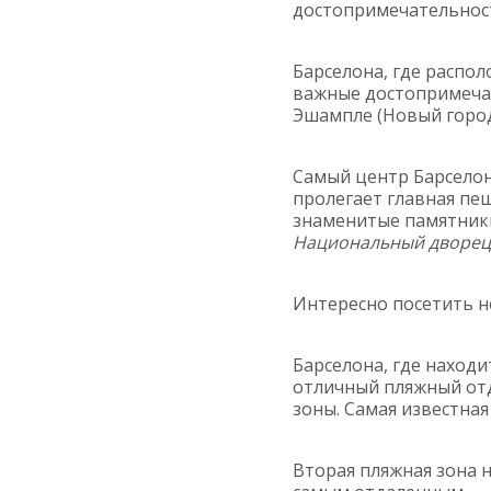
достопримечательност
Барселона, где распо
важные достопримечате
Эшампле (Новый город
Самый центр Барсело
пролегает главная пе
знаменитые памятники
Национальный дворец,
Интересно посетить 
Барселона, где находи
отличный пляжный отд
зоны. Самая известна
Вторая пляжная зона 