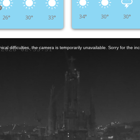
°
34°
30°
30°
26°
30°
33°
ical difficulties, the camera is temporarily unavailable. Sorry for the i