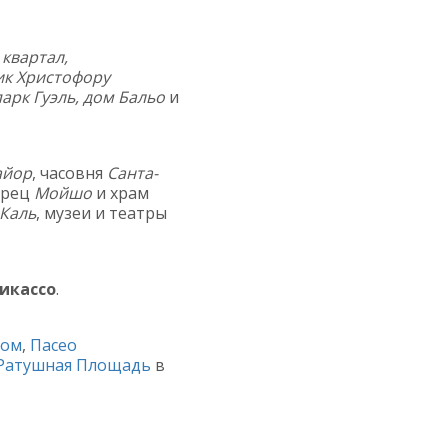
 квартал,
ик Христофору
парк Гуэль, дом Бальо
и
айор
, часовня
Санта-
орец
Мойшо
и храм
Каль
, музеи и театры
икассо
.
лом
,
Пасео
Ратушная Площадь
в