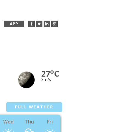
APP
o
27
C
3m/s
FULL WEATHER
Wed
Thu
Fri