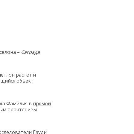
селона –
Саграда
лет, он растет и
ящийся объект
ада Фамилия в
прямой
нным прочтением
оследователи Гауди.