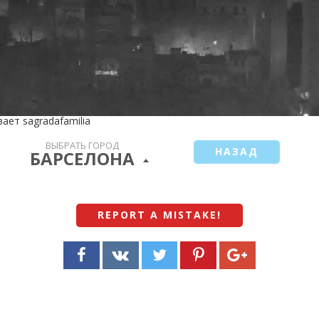
ет sagradafamilia
ВЫБРАТЬ ГОРОД
НАЗАД
БАРСЕЛОНА
REPORT A MISTAKE
!