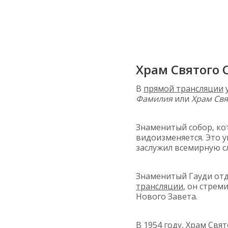
Храм Святого 
В
прямой трансляции
у
Фамилия
или
Храм Свя
Знаменитый собор, ко
видоизменяется. Это 
заслужил всемирную с
Знаменитый Гауди отд
трансляции
, он стрем
Нового Завета.
В 1954 году, Храм Свя