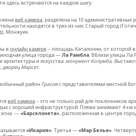
и здесь встречаются на каждом шагу.
ложена
веб камера
, разделена на 10 административных 
льности находятся в трех из них: Старый город (Готич
), Монжуик.
ны в
онлайн камере
– площадь Каталонии, от которой 
шеходная улица города —
Ла Рамбла
. Вблизи улицы Ла
 архитектуры и искусства:
монумент Колумба, Выставо
 дворец Марсет.
необычный район
Грасия
с представителями местной бо
тся
веб камера
– это не только рай для поклонников ар
ых с хорошей инфраструктурой. Пляжи занимают 4 км и
я зона —
«Барселонета»
, расположенная в центре горо
называется
«Икария»
. Третья —
«Мар Белья»
. Четверт