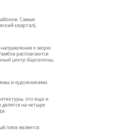
районов. Самые
еский квартал),
в направлении к морю
 Рамбла расплагаются
чный центр Барселоны,
гемы и художниками.
хитектуры, это еще и
 делятся на четыре
да.
ый пляж является