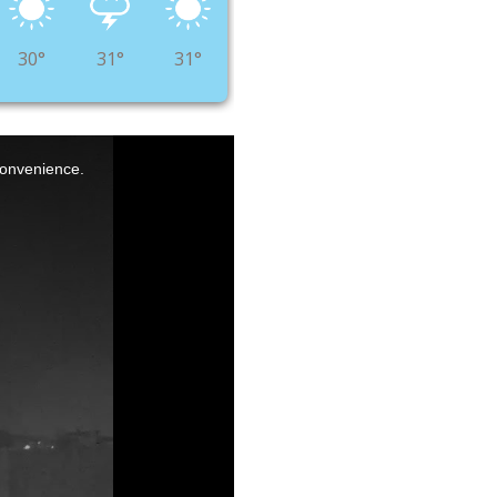
30°
31°
31°
nconvenience.