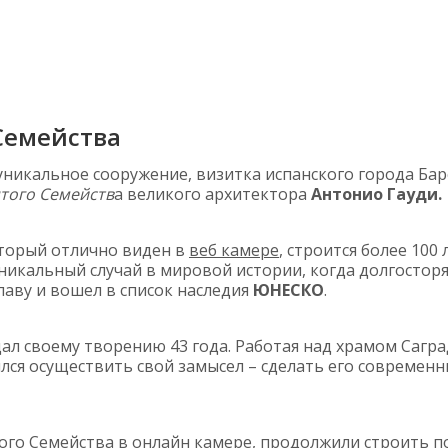
Семейства
никальное сооружение, визитка испанского города Бар
того Семейств
а великого архитектора
Антонио Гауди.
торый отлично виден в
веб камере
, строится более 100 
уникальный случай в мировой истории, когда долгостор
лаву и вошел в список наследия
ЮНЕСКО
.
ал своему творению 43 года. Работая над храмом Сагр
ился осуществить свой замысел – сделать его совреме
того Семейства в
онлайн камере
, продолжили строить п