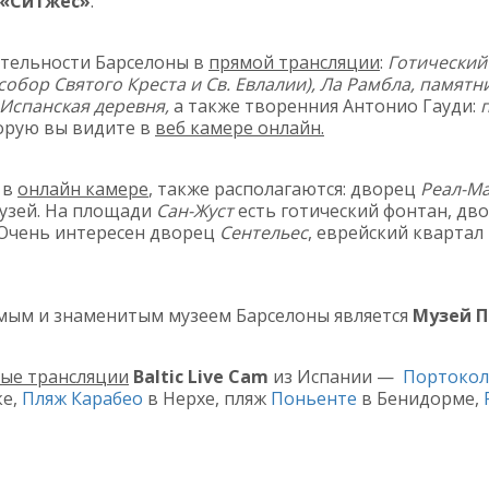
«Ситжес»
.
тельности Барселоны в
прямой трансляции
:
Готический
обор Святого Креста и Св. Евлалии), Ла Рамбла, памятн
Испанская деревня,
а также творенния Антонио Гауди:
торую вы видите в
веб камере онлайн.
 в
онлайн камере
, также располагаются: дворец
Реал-М
музей. На площади
Сан-Жуст
есть готический фонтан, дв
 Очень интересен дворец
Сентельес
, еврейский квартал
мым и знаменитым музеем Барселоны является
Музей П
ые трансляции
Baltic Live Cam
из Испании —
Портоко
ке,
Пляж Карабео
в Нерхе, пляж
Поньенте
в Бенидорме,