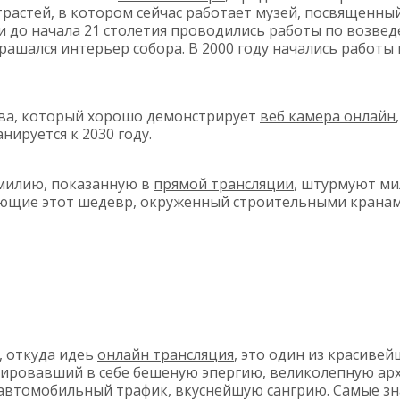
растей, в котором сейчас работает музей, посвященный
 и до начала 21 столетия проводились работы по возве
рашался интерьер собора. В 2000 году начались работы
тва, который хорошо демонстрирует
веб камера онлайн
ируется к 2030 году.
амилию, показанную в
прямой трансляции
, штурмуют ми
яющие этот шедевр, окруженный строительными кранам
, откуда идеь
онлайн трансляция
, это один из красиве
рировавший в себе бешеную эпергию, великолепную арх
 автомобильный трафик, вкуснейшую сангрию. Самые з