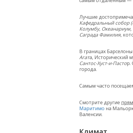
самым отдаленным —
Лучшие достопримеча
Кафедральный собор (с
Колумбу, Океанариум, 
Саграда Фамилия
, ко
В границах Барселоны
Агат
а, Исторический 
Сантос-Хуст-и-Пасто
р.
города.
Самым часто посещае
Смотрите другие
прям
Маритимо
на Мальор
Валенсии.
Климат