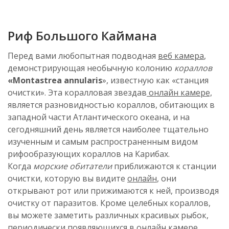
Риф Большого Каймана
Перед вами любопытная подводная
веб камера
,
демонстрирующая необычную колонию
кораллов
«Montastrea annularis
», известную как «станция
очистки». Эта коралловая звездав
онлайн камере,
является разновидностью кораллов, обитающих в
западной части Атлантического океана, и на
сегодняшний день является наиболее тщательно
изученным и самым распространенным видом
рифообразующих кораллов на Карибах.
Когда
морские обитатели
приближаются к станции
очистки, которую вы видите
онлайн
, они
открывают рот или прижимаются к ней, производя
очистку от паразитов. Кроме целебных кораллов,
вы можете заметить различных красивых рыбок,
периодически появляющихся в
онлайн камере
.