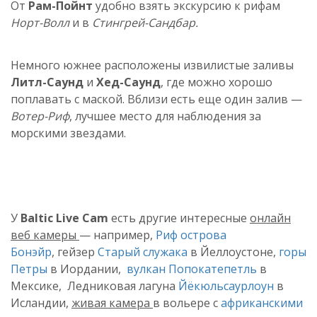
От
Рам-Пойнт
удобно взять экскурсию к рифам
Норт-Волл
и в
Стингрей-Сандбар.
Немного южнее расположены извилистые заливы
Литл-Саунд
и
Хед-Саунд
, где можно хорошо
поплавать с маской. Вблизи есть еще один залив —
Вотер-Риф
, лучшее место для наблюдения за
морскими звездами.
У
Baltic Live Cam
есть другие интересные
онлайн
веб камеры
— например,
Риф острова
Бонэйр
, гейзер
Старый служака
в Йеллоустоне,
горы
Петры
в Иордании,
вулкан Попокатепетль
в
Мексике, Ледниковая лагуна
Йёкюльсаурлоун
в
Исландии,
живая камера
в вольере с
африканскими