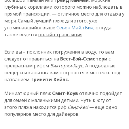
Большой Кайман или
Гранд Кайман
, морские
глубины с кораллами которого можно наблюдать в
прямой трансляции
, — отличное место для отдыха у
моря. Самый лучший пляж для этого, уже
упоминавшийся выше
Севен Майл Бич,
откуда
также ведется
онлайн трансляция
.
Если вы – поклонник погружения в воду, то вам
следует отправиться на
Вест-Бэй-Семетери
с
прекрасным рифом
Виктория-Хаус.
А подводные
пещеры и каньоны вам откроются в местечке под
названием
Тринити-Кейвс.
Миниатюрный пляж
Смит-Коув
отлично подойдет
для семей с маленькими детьми. Чуть к югу от
этого пляжа находится риф
Сэнд-Кей
— еще одно
популярное место для дайверов.