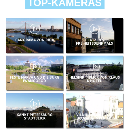
TOP-KAMERAS
PANORAMA VON RIGA
PLATZ DES
FREIHEITSDENKMALS
FESTE NARVA UND DIE BURG
HELSINKI - BLICK VON KLAUS
IWANGOROD
K HOTEL
SANKT PETERSBURG
VILNIUS - BLICK VOM
STADTBLICK
RAMADA/IMPERIAL