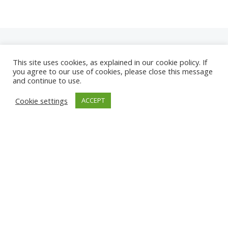
This site uses cookies, as explained in our cookie policy. If
you agree to our use of cookies, please close this message
and continue to use.
NEUE
Cookie settings
ACCEPT
KAMERAS
KARWIA STRAND
TÂRGU JIU