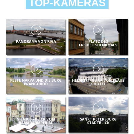
TOP-KAMERAS
PANORAMA VON RIGA
PLATZ DES
FREIHEITSDENKMALS
FESTE NARVA UND DIE BURG
HELSINKI - BLICK VON KLAUS
IWANGOROD
K HOTEL
VILNIUS - BLICK VOM
SANKT PETERSBURG
RAMADA/IMPERIAL
STADTBLICK