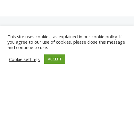
This site uses cookies, as explained in our cookie policy. If
you agree to our use of cookies, please close this message
and continue to use.
NEUE
Cookie settings
ACCEPT
KAMERAS
KARWIA STRAND
TÂRGU JIU