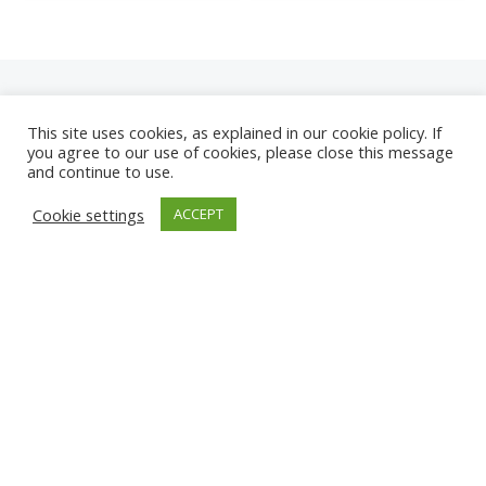
This site uses cookies, as explained in our cookie policy. If
you agree to our use of cookies, please close this message
and continue to use.
NEUE
Cookie settings
ACCEPT
KAMERAS
KARWIA STRAND
TÂRGU JIU