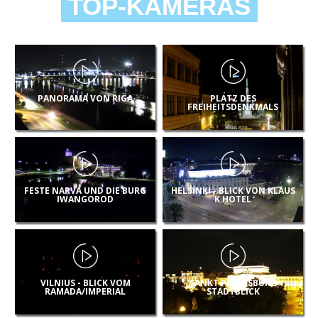
TOP-KAMERAS
PANORAMA VON RIGA
PLATZ DES
FREIHEITSDENKMALS
FESTE NARVA UND DIE BURG
HELSINKI - BLICK VON KLAUS
IWANGOROD
K HOTEL
VILNIUS - BLICK VOM
SANKT PETERSBURG
RAMADA/IMPERIAL
STADTBLICK