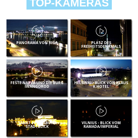
TOP-KAMERAS
PANORAMA VON RIGA
PLATZ DES
FREIHEITSDENKMALS
FESTE NARVA UND DIE BURG
HELSINKI - BLICK VON KLAUS
IWANGOROD
K HOTEL
SANKT PETERSBURG
VILNIUS - BLICK VOM
STADTBLICK
RAMADA/IMPERIAL