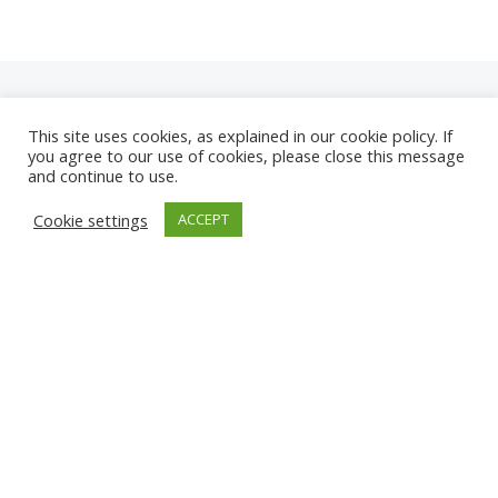
This site uses cookies, as explained in our cookie policy. If
you agree to our use of cookies, please close this message
and continue to use.
NEUE
Cookie settings
ACCEPT
KAMERAS
KARWIA STRAND
TÂRGU JIU