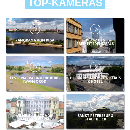
TOP-KAMERAS
PANORAMA VON RIGA
PLATZ DES
FREIHEITSDENKMALS
FESTE NARVA UND DIE BURG
HELSINKI - BLICK VON KLAUS
IWANGOROD
K HOTEL
VILNIUS - BLICK VOM
SANKT PETERSBURG
RAMADA/IMPERIAL
STADTBLICK