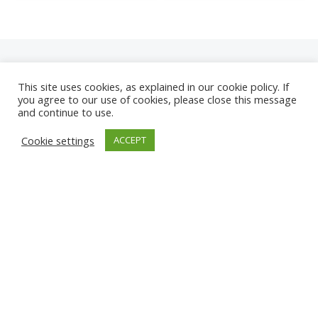
This site uses cookies, as explained in our cookie policy. If
you agree to our use of cookies, please close this message
and continue to use.
NEUE
Cookie settings
ACCEPT
KAMERAS
KARWIA STRAND
TÂRGU JIU