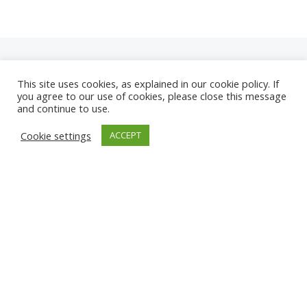
This site uses cookies, as explained in our cookie policy. If
you agree to our use of cookies, please close this message
and continue to use.
NEUE
Cookie settings
ACCEPT
KAMERAS
ANZIO STRAND
KARWIA STRAND