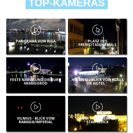
TOP-KAMERAS
PANORAMA VON RIGA
PLATZ DES
FREIHEITSDENKMALS
FESTE NARVA UND DIE BURG
HELSINKI - BLICK VON KLAUS
IWANGOROD
K HOTEL
VILNIUS - BLICK VOM
SANKT PETERSBURG
RAMADA/IMPERIAL
STADTBLICK