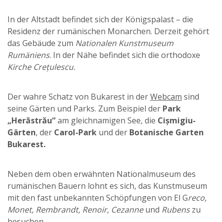
In der Altstadt befindet sich der Königspalast – die
Residenz der rumänischen Monarchen. Derzeit gehört
das Gebäude zum
Nationalen Kunstmuseum
Rumäniens
. In der Nähe befindet sich die orthodoxe
Kirche Crețulescu.
Der wahre Schatz von Bukarest in der
Webcam
sind
seine Gärten und Parks. Zum Beispiel der
Park
„Herăstrău“
am gleichnamigen See, die
Cișmigiu-
Gärten
, der
Carol-Park
und der
Botanische Garten
Bukarest.
Neben dem oben erwähnten Nationalmuseum des
rumänischen Bauern lohnt es sich, das Kunstmuseum
mit den fast unbekannten Schöpfungen von El G
reco,
Monet, Rembrandt, Renoir, Cezanne
und
Rubens
zu
besuchen.