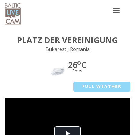
Toggle
navigatio
PLATZ DER VEREINIGUNG
Bukarest , Romania
o
26
C
3m/s
FULL WEATHER