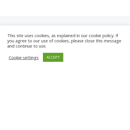
This site uses cookies, as explained in our cookie policy. If
you agree to our use of cookies, please close this message
and continue to use.
NEUE
Cookie settings
ACCEPT
KAMERAS
KARWIA STRAND
TÂRGU JIU