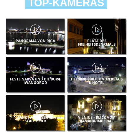
TOP-KAMERAS
PANORAMA VON RIGA
PLATZ DES
FREIHEITSDENKMALS
FESTE NARVA UND DIE BURG
HELSINKI - BLICK VON KLAUS
IWANGOROD
K HOTEL
SANKT PETERSBURG
VILNIUS - BLICK VOM
STADTBLICK
RAMADA/IMPERIAL