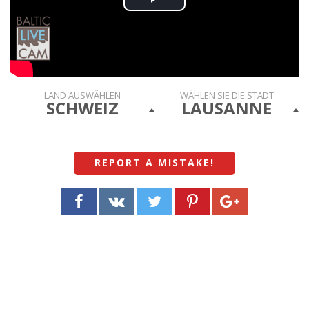
Play
Video
LAND AUSWÄHLEN
WÄHLEN SIE DIE STADT
SCHWEIZ
LAUSANNE
REPORT A MISTAKE
!