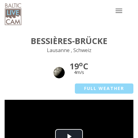
Toggle
navigatio
BESSIÈRES-BRÜCKE
Lausanne , Schweiz
o
19
C
4m/s
FULL WEATHER