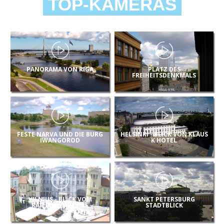
TOP-KAMERAS
PANORAMA VON RIGA
PLATZ DES
FREIHEITSDENKMALS
FESTE NARVA UND DIE BURG
HELSINKI - BLICK VON KLAUS
IWANGOROD
K HOTEL
VILNIUS - BLICK VOM
SANKT PETERSBURG
RAMADA/IMPERIAL
STADTBLICK