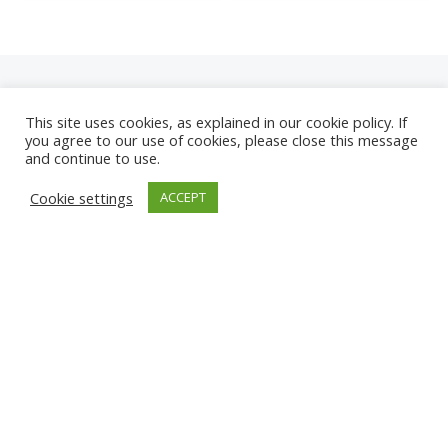
This site uses cookies, as explained in our cookie policy. If
you agree to our use of cookies, please close this message
and continue to use.
NEUE
Cookie settings
ACCEPT
KAMERAS
KARWIA STRAND
TÂRGU JIU