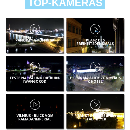
TOP-KAMERAS
PANORAMA VON RIGA
PLATZ DES
FREIHEITSDENKMALS
FESTE NARVA UND DIE BURG
HELSINKI - BLICK VON KLAUS
IWANGOROD
K HOTEL
VILNIUS - BLICK VOM
SANKT PETERSBURG
RAMADA/IMPERIAL
STADTBLICK