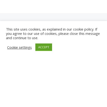
This site uses cookies, as explained in our cookie policy. If
you agree to our use of cookies, please close this message
and continue to use.
NEUE
Cookie settings
ACCEPT
KAMERAS
KARWIA STRAND
TÂRGU JIU