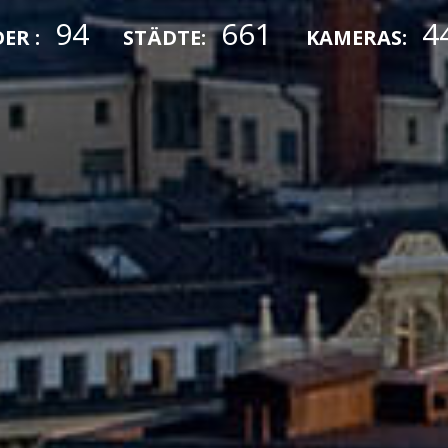
94
661
4
ER :
STÄDTE:
KAMERAS: