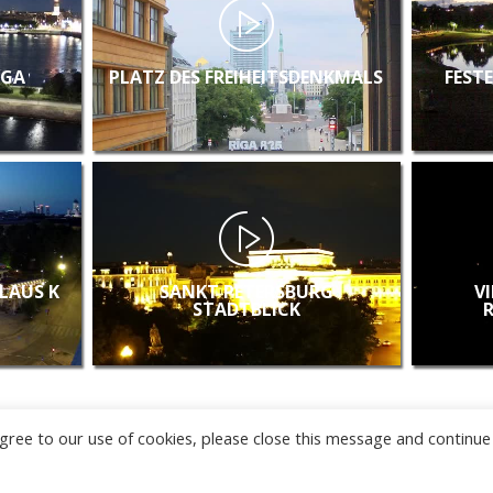
IGA
PLATZ DES FREIHEITSDENKMALS
FEST
KLAUS K
SANKT PETERSBURG
V
STADTBLICK
u agree to our use of cookies, please close this message and continue