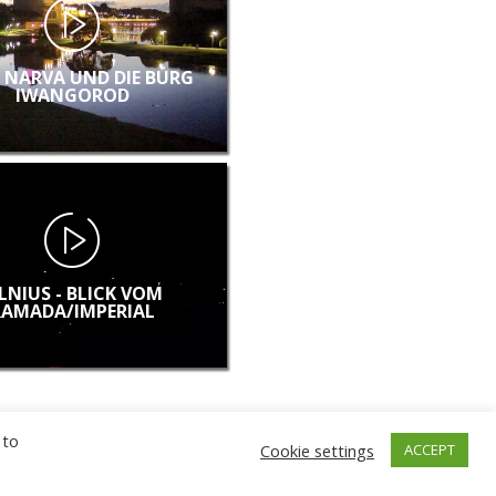
E NARVA UND DIE BURG
IWANGOROD
ILNIUS - BLICK VOM
RAMADA/IMPERIAL
 to
Cookie settings
ACCEPT