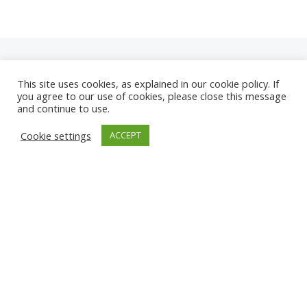
This site uses cookies, as explained in our cookie policy. If
you agree to our use of cookies, please close this message
and continue to use.
NEUE
Cookie settings
ACCEPT
KAMERAS
KARWIA STRAND
TÂRGU JIU