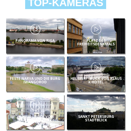
TOP-KAMERAS
PANORAMA VON RIGA
PLATZ DES
FREIHEITSDENKMALS
FESTE NARVA UND DIE BURG
HELSINKI - BLICK VON KLAUS
IWANGOROD
K HOTEL
VILNIUS - BLICK VOM
SANKT PETERSBURG
RAMADA/IMPERIAL
STADTBLICK