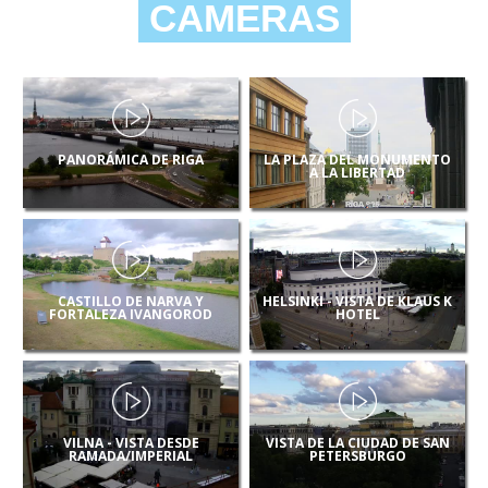
CAMERAS
PANORÁMICA DE RIGA
LA PLAZA DEL MONUMENTO
A LA LIBERTAD
CASTILLO DE NARVA Y
HELSINKI - VISTA DE KLAUS K
FORTALEZA IVANGOROD
HOTEL
VILNA - VISTA DESDE
VISTA DE LA CIUDAD DE SAN
RAMADA/IMPERIAL
PETERSBURGO