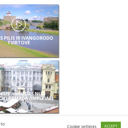
S PILIS IR IVANGORODO
TVIRTOVĖ
NIUS – VAIZDAS NUO
ČIO RAMADA (IMPERIAL)
 to
Cookie settings
ACCEPT