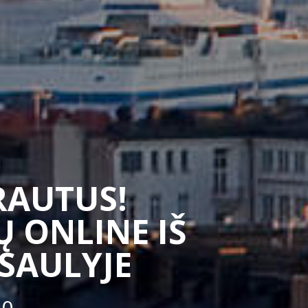
SRAUTUS!
 ONLINE IŠ
ASAULYJE
50