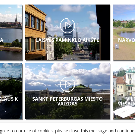
A
LAISVĖS PAMINKLO AIKŠTĖ
NARVO
 KLAUS K
SANKT PETERBURGAS MIESTO
VIL
VAIZDAS
VIEŠBU
u agree to our use of cookies, please close this message and continue