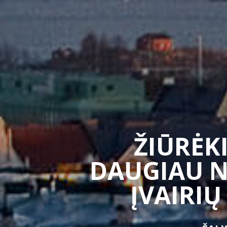
ŽIŪRĖKI
DAUGIAU N
ĮVAIRIŲ