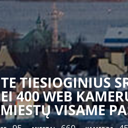
TE TIESIOGINIUS 
EI 400 WEB KAMERŲ
 MIESTŲ VISAME P
95
660
4