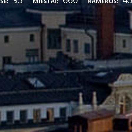
SE:
MIESTAI:
KAMEROS: