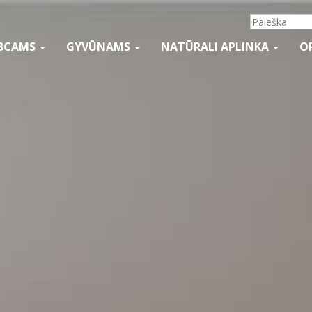
BCAMS
GYVŪNAMS
NATŪRALI APLINKA
O