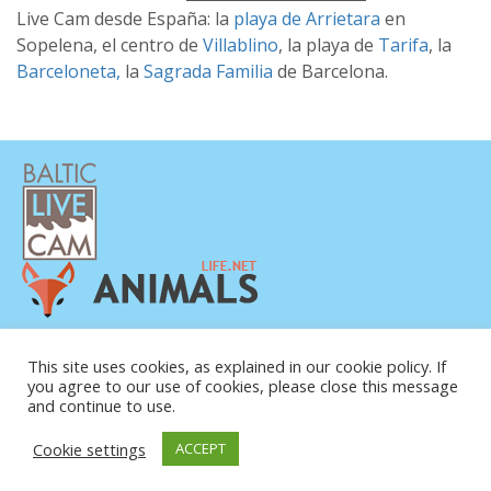
Live Cam desde España: la
playa de Arrietara
en
Sopelena, el centro de
Villablino
, la playa de
Tarifa
, la
Barceloneta,
la
Sagrada Familia
de Barcelona.
POLÍTICA DE PRIVACIDAD
This site uses cookies, as explained in our cookie policy. If
CONTACTO
you agree to our use of cookies, please close this message
SOBRE NOSOTROS
and continue to use.
Cookie settings
ACCEPT
© COPYRIGHT 2015-2026. BALTIC LIVE CAM