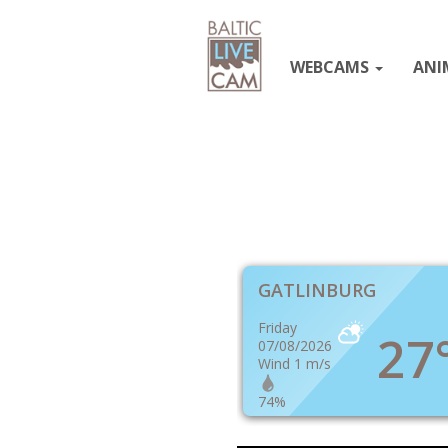
WEBCAMS
ANI
GATLINBURG
Friday
27
07/08/2026
Wind 1 m/s
74%