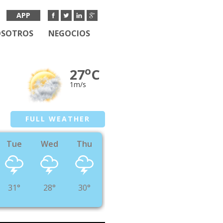
APP
OSOTROS
NEGOCIOS
o
27
C
1m/s
FULL WEATHER
Tue
Wed
Thu
31°
28°
30°