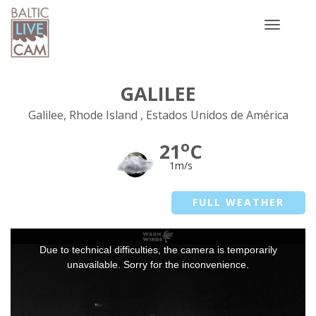
Toggle
navigatio
GALILEE
Galilee, Rhode Island , Estados Unidos de América
o
21
C
1m/s
FULL WEATHER
This
Due to technical difficulties, the camera is temporarily
is
a
unavailable. Sorry for the inconvenience.
modal
window.