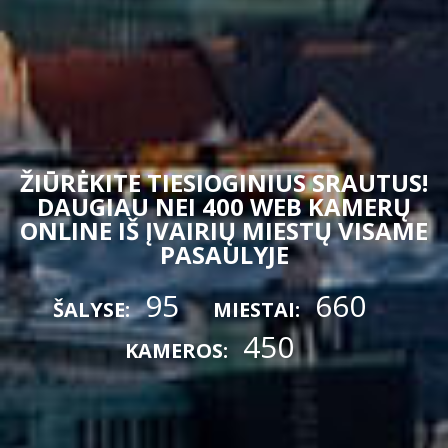
ŽIŪRĖKITE TIESIOGINIUS SRAUTUS!
DAUGIAU NEI 400 WEB KAMERŲ
ONLINE IŠ ĮVAIRIŲ MIESTŲ VISAME
PASAULYJE
95
660
ŠALYSE:
MIESTAI:
450
KAMEROS: