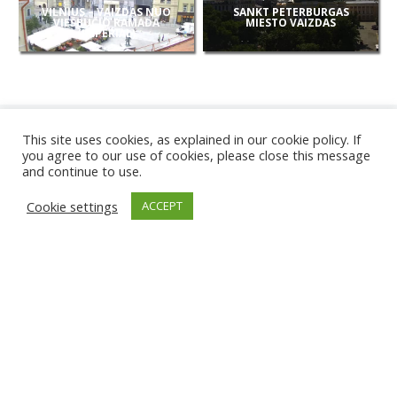
VILNIUS – VAIZDAS NUO
SANKT PETERBURGAS
VIEŠBUČIO RAMADA
MIESTO VAIZDAS
(IMPERIAL)
This site uses cookies, as explained in our cookie policy. If
you agree to our use of cookies, please close this message
and continue to use.
NAUJOS
Cookie settings
ACCEPT
KAMEROS
KARWIA PAPLŪDIMYS
TIRGU ŽIU