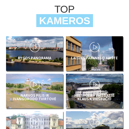
TOP
KAMEROS
RYGOS PANORAMA
LAISVĖS PAMINKLO AIKŠTĖ
NARVOS PILIS IR
HELSINKIS - VAIZDAS IŠ
IVANGORODO TVIRTOVĖ
KLAUS K VIEŠBUČIO