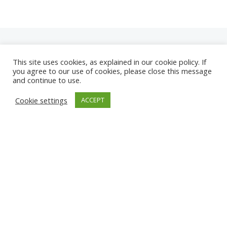
This site uses cookies, as explained in our cookie policy. If
you agree to our use of cookies, please close this message
and continue to use.
NEUE
Cookie settings
ACCEPT
KAMERAS
KARWIA STRAND
TÂRGU JIU