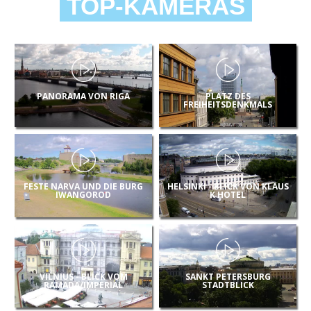
TOP-KAMERAS
PANORAMA VON RIGA
PLATZ DES
FREIHEITSDENKMALS
FESTE NARVA UND DIE BURG
HELSINKI - BLICK VON KLAUS
IWANGOROD
K HOTEL
VILNIUS - BLICK VOM
SANKT PETERSBURG
RAMADA/IMPERIAL
STADTBLICK