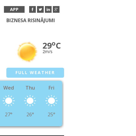
APP
BIZNESA RISINĀJUMI
o
29
C
2m/s
FULL WEATHER
Wed
Thu
Fri
27°
26°
25°