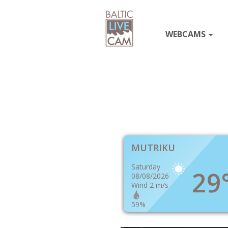
WEBCAMS
MUTRIKU
Saturday
29
08/08/2026
Wind 2 m/s
59%