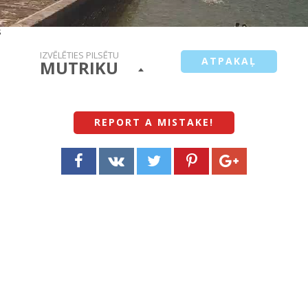
s
IZVĒLĒTIES PILSĒTU
ATPAKAĻ
MUTRIKU
REPORT A MISTAKE
!