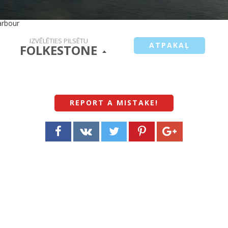
arbour
IZVĒLĒTIES PILSĒTU
ATPAKAĻ
FOLKESTONE
REPORT A MISTAKE
!