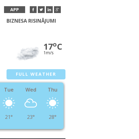
APP
BIZNESA RISINĀJUMI
o
17
C
1m/s
FULL WEATHER
Tue
Wed
Thu
21°
23°
28°