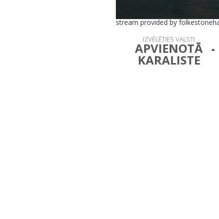
stream provided by folkestoneh
IZVĒLĒTIES VALSTI
APVIENOTĀ
KARALISTE