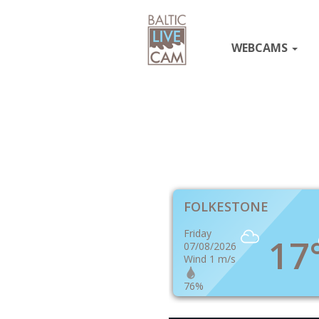
WEBCAMS
FOLKESTONE
Friday
17
07/08/2026
Wind 1 m/s
76%