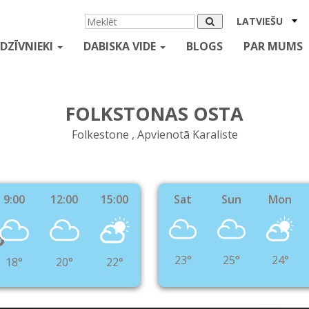
LATVIEŠU
DZĪVNIEKI
DABISKA VIDE
BLOGS
PAR MUMS
FOLKSTONAS OSTA
Folkestone , Apvienotā Karaliste
9:00
12:00
15:00
Sat
Sun
Mon
°
23°
25°
24°
18°
20°
22°