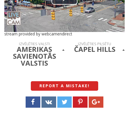
Play
Video
stream provided by webcamendirect
IZVĒLĒTIES VALSTI
IZVĒLĒTIES PILSĒTU
AMERIKAS
ČAPEL HILLS
SAVIENOTĀS
VALSTIS
REPORT A MISTAKE
!