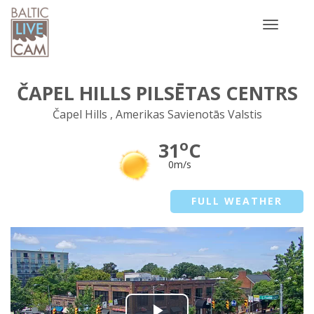
Toggle
navigatio
ČAPEL HILLS PILSĒTAS CENTRS
Čapel Hills , Amerikas Savienotās Valstis
o
31
C
0m/s
FULL WEATHER