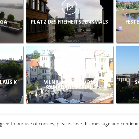
IGA
PLATZ DES FREIHEITSDENKMALS
FEST
KLAUS K
VILNIUS - BLICK VOM
S
RAMADA/IMPERIAL
u agree to our use of cookies, please close this message and continue