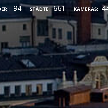
94
661
4
ER :
STÄDTE:
KAMERAS: