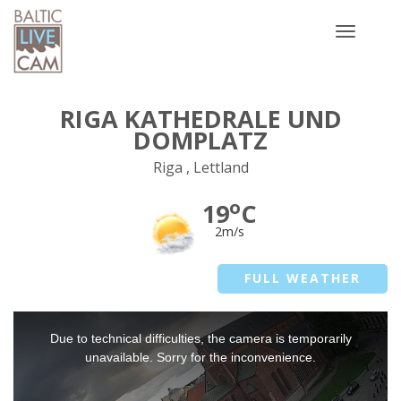
Toggle
navigatio
RIGA KATHEDRALE UND
DOMPLATZ
Riga , Lettland
o
19
C
2m/s
FULL WEATHER
This
Due to technical difficulties, the camera is temporarily
is
a
unavailable. Sorry for the inconvenience.
modal
window.