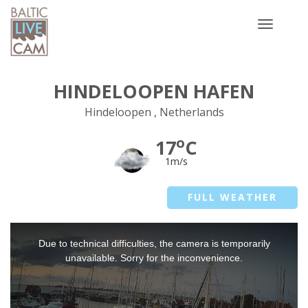
Toggle
navigatio
HINDELOOPEN HAFEN
Hindeloopen , Netherlands
o
17
C
1m/s
FULL WEATHER
This
Due to technical difficulties, the camera is temporarily
is
a
unavailable. Sorry for the inconvenience.
modal
window.