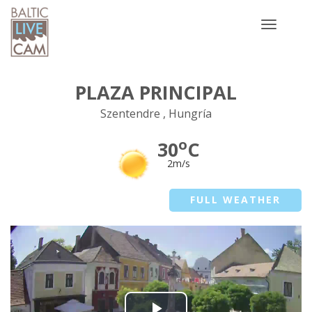
Toggle
navigatio
PLAZA PRINCIPAL
Szentendre , Hungría
o
30
C
2m/s
FULL WEATHER