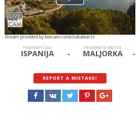
Play
Video
stream provided by livecam.conectabalear.tv
PASIRINKTI ŠALĮ
PASIRINKITE MIESTĄ
ISPANIJA
MALJORKA
REPORT A MISTAKE
!