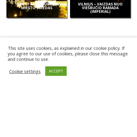
SANKT PETERBURGAS
VILNIUS – VAIZDAS NUO
MIESTO VAIZDAS
VIEŠBUČIO RAMADA
(IMPERIAL)
This site uses cookies, as explained in our cookie policy. If
you agree to our use of cookies, please close this message
and continue to use.
NAUJOS
Cookie settings
ACCEPT
KAMEROS
KARWIA PAPLŪDIMYS
TIRGU ŽIU