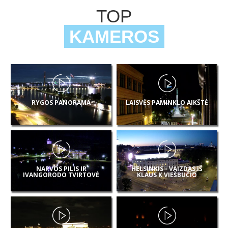
TOP
KAMEROS
RYGOS PANORAMA
LAISVĖS PAMINKLO AIKŠTĖ
NARVOS PILIS IR
HELSINKIS - VAIZDAS IŠ
IVANGORODO TVIRTOVĖ
KLAUS K VIEŠBUČIO