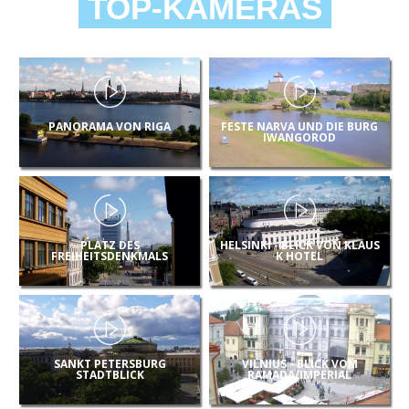
TOP-KAMERAS
PANORAMA VON RIGA
FESTE NARVA UND DIE BURG
IWANGOROD
PLATZ DES
HELSINKI - BLICK VON KLAUS
FREIHEITSDENKMALS
K HOTEL
SANKT PETERSBURG
VILNIUS - BLICK VOM
STADTBLICK
RAMADA/IMPERIAL