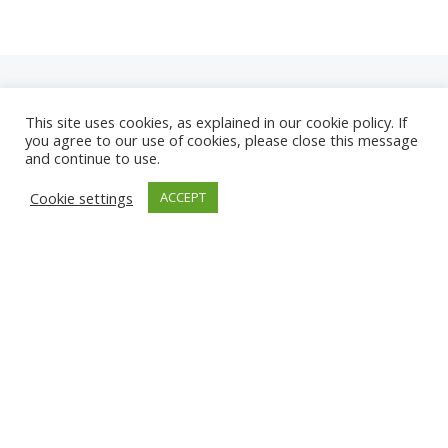
This site uses cookies, as explained in our cookie policy. If
you agree to our use of cookies, please close this message
and continue to use.
NEUE
Cookie settings
ACCEPT
KAMERAS
KARWIA STRAND
TÂRGU JIU