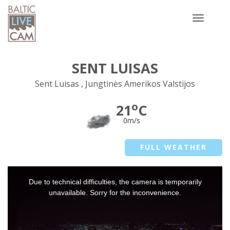
Toggle
navigatio
SENT LUISAS
Sent Luisas , Jungtinės Amerikos Valstijos
o
21
C
0m/s
FULL WEATHER
This
Due to technical difficulties, the camera is temporarily
is
a
unavailable. Sorry for the inconvenience.
modal
window.