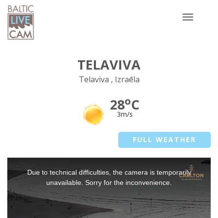
Toggle
navigatio
TELAVIVA
Telaviva , Izraēla
o
28
C
3m/s
FULL WEATHER
This
Due to technical difficulties, the camera is temporarily
is
a
unavailable. Sorry for the inconvenience.
modal
window.