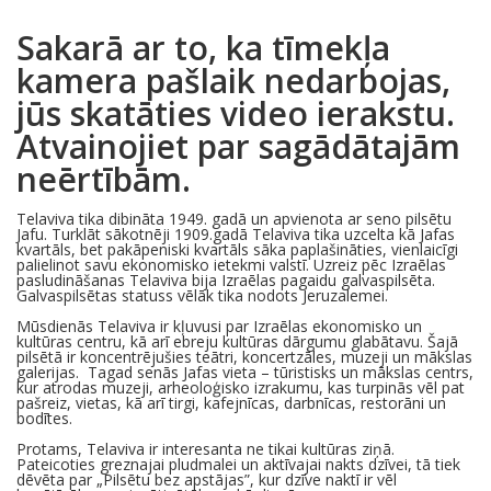
Sakarā ar to, ka tīmekļa
kamera pašlaik nedarbojas,
jūs skatāties video ierakstu.
Atvainojiet par sagādātajām
neērtībām.
Telaviva tika dibināta 1949. gadā un apvienota ar seno pilsētu
Jafu. Turklāt sākotnēji 1909.gadā Telaviva tika uzcelta kā Jafas
kvartāls, bet pakāpeniski kvartāls sāka paplašināties, vienlaicīgi
palielinot savu ekonomisko ietekmi valstī. Uzreiz pēc Izraēlas
pasludināšanas Telaviva bija Izraēlas pagaidu galvaspilsēta.
Galvaspilsētas statuss vēlāk tika nodots Jeruzalemei.
Mūsdienās
Telaviva ir kļuvusi par Izraēlas ekonomisko un
kultūras centru, kā arī ebreju kultūras
dārgumu glabātavu. Šajā
pilsētā ir koncentrējušies teātri, koncertzāles, muzeji un mākslas
galerijas. Tagad senās Jafas vieta – tūristisks un mākslas centrs,
kur atrodas muzeji, arheoloģisko izrakumu, kas turpinās vēl pat
pašreiz, vietas, kā arī tirgi, kafejnīcas, darbnīcas, restorāni un
bodītes.
Protams,
Telaviva ir interesanta ne tikai kultūras ziņā.
Pateicoties greznajai pludmalei un aktīvajai nakts dzīvei, tā tiek
dēvēta par „Pilsētu bez apstājas”, kur dzīve naktī ir vēl