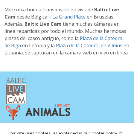
Mire otra buena transmisión en vivo de
Baltic Live
Cam
desde Bélgica –
La Grand Place
en Bruselas.
Además,
Baltic Live Cam
tiene muchas cámaras en
línea repartidas por todo el mundo. Muchas hermosas
plazas del casco antiguo, como la
Plaza de la Catedral
de Riga
en Letonia y la
Plaza de la Catedral de Vilnius
en
Lituania, se capturan en la
cámara web
en
vivo en línea.
POLÍTICA DE PRIVACIDAD
This site uses cookies, as explained in our cookie policy. If
CONTACTO