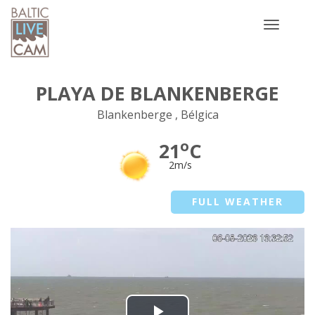
Toggle
navigatio
PLAYA DE BLANKENBERGE
Blankenberge , Bélgica
o
21
C
2m/s
FULL WEATHER