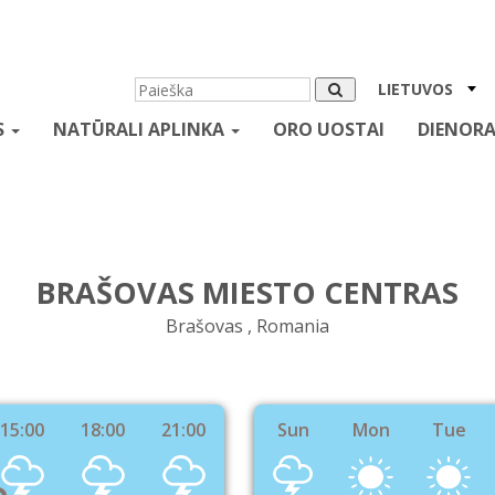
LIETUVOS
S
NATŪRALI APLINKA
ORO UOSTAI
DIENORA
BRAŠOVAS MIESTO CENTRAS
Brašovas , Romania
15:00
18:00
21:00
Sun
Mon
Tue