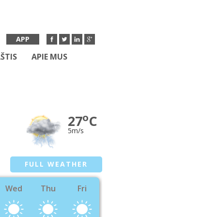
APP
ŠTIS
APIE MUS
o
27
C
5m/s
FULL WEATHER
Wed
Thu
Fri