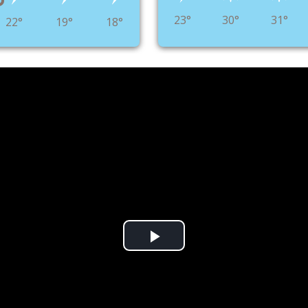
°
23°
30°
31°
22°
19°
18°
Play
Video