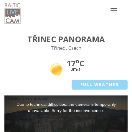
Toggle
navigatio
TŘINEC PANORAMA
Třinec , Czech
o
17
C
3m/s
FULL WEATHER
This
Due to technical difficulties, the camera is temporarily
is
a
unavailable. Sorry for the inconvenience.
modal
window.