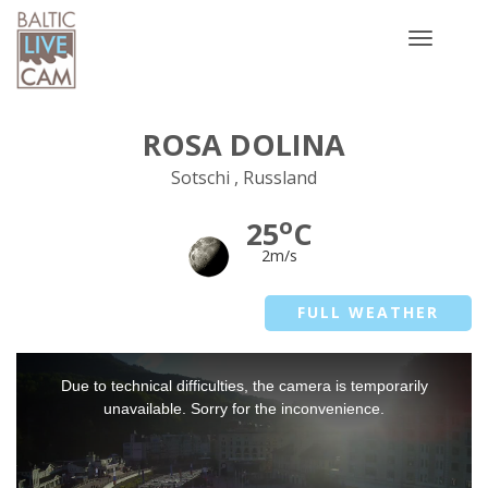
Toggle
navigatio
ROSA DOLINA
Sotschi , Russland
o
25
C
2m/s
FULL WEATHER
This
Due to technical difficulties, the camera is temporarily
is
a
unavailable. Sorry for the inconvenience.
modal
window.