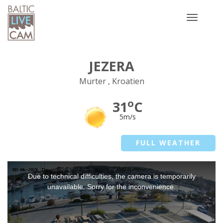
Toggle
navigatio
JEZERA
Murter , Kroatien
o
31
C
5m/s
FULL WEATHER
This
Due to technical difficulties, the camera is temporarily
is
a
unavailable. Sorry for the inconvenience.
modal
window.