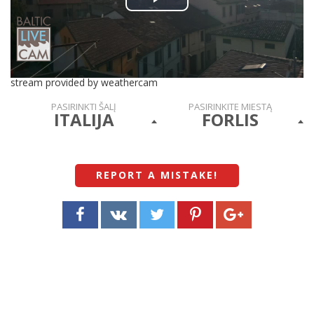
Play
Video
stream provided by weathercam
PASIRINKTI ŠALĮ
PASIRINKITE MIESTĄ
ITALIJA
FORLIS
REPORT A MISTAKE
!