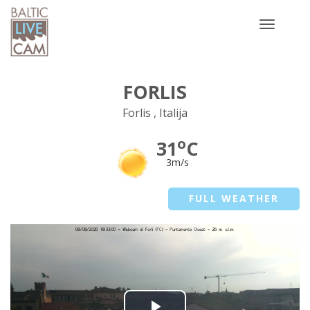
Toggle
navigatio
FORLIS
Forlis , Italija
o
31
C
3m/s
FULL WEATHER